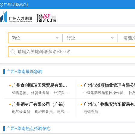
广西[切换站点]
job168网
广西+华南最新急聘
广州鑫创联瑞国际贸易有限公司
广州市溢顺物业管理有限公
销售总监
、
外贸业务员
、
外贸实习生
、
海外产品运营
中级消防设施监控操作员
、
、
中级消防设施监
广州铜材厂有限公司（广铝）
广州市广
电气设备员
、
机械设备员
、
电气管理员
、
机械管理员
电销专员
、
、
广西+华南热点招聘信息