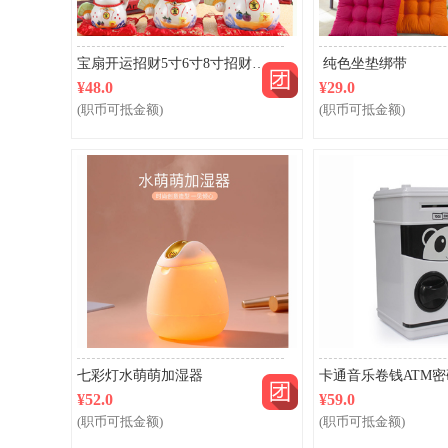
团购
宝扇开运招财5寸6寸8寸招财猫 储蓄罐
纯色坐垫绑带
¥48.0
¥29.0
(职币可抵金额)
(职币可抵金额)
团购
七彩灯水萌萌加湿器
¥52.0
¥59.0
(职币可抵金额)
(职币可抵金额)