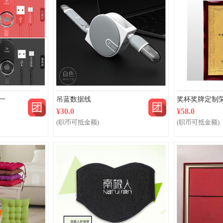
团购
团购
一
吊蓝数据线
¥30.0
¥58.0
(职币可抵金额)
(职币可抵金额)