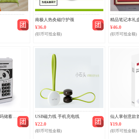
团购
团购
南极人热灸磁疗护颈
¥36.0
¥46.0
(职币可抵金额)
(职币可抵金额)
团购
团购
卡通音乐卷钱ATM密码储蓄罐硬币纸币存钱罐
USB磁力线 手机充电线
仙人掌创意款
¥22.0
¥19.0
(职币可抵金额)
(职币可抵金额)