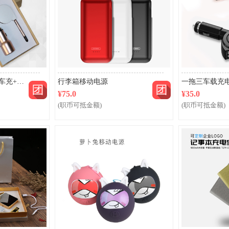
团购
团购
全金属双输出安全锤车充+伸缩线两件套
行李箱移动电源
一拖三车载充
¥75.0
¥35.0
(职币可抵金额)
(职币可抵金额)
团购
团购