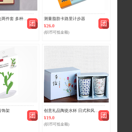
团购
团购
精品笔记本礼盒两件套 多种款式 量大从优 更多款式请点击页面查看
测量脂肪卡路里计步器
¥26.0
(职币可抵金额)
团购
团购
首饰架
创意礼品陶瓷水杯 日式和风系列—两杯套装
¥19.0
(职币可抵金额)