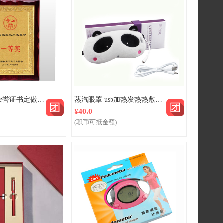
团购
团购
奖杯奖牌定制荣誉证书定做尺寸齐全
蒸汽眼罩 usb加热发热热敷眼罩
¥40.0
(职币可抵金额)