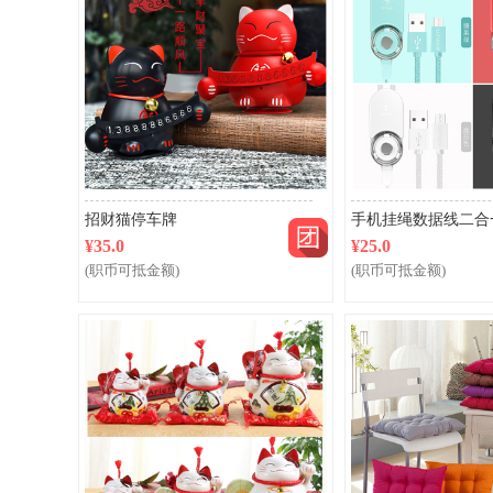
团购
招财猫停车牌
手机挂绳数据线二合
¥35.0
¥25.0
(职币可抵金额)
(职币可抵金额)