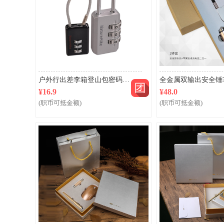
户外行出差李箱登山包密码锁旅行安全防盗锁
¥16.9
¥48.0
(职币可抵金额)
(职币可抵金额)
团购