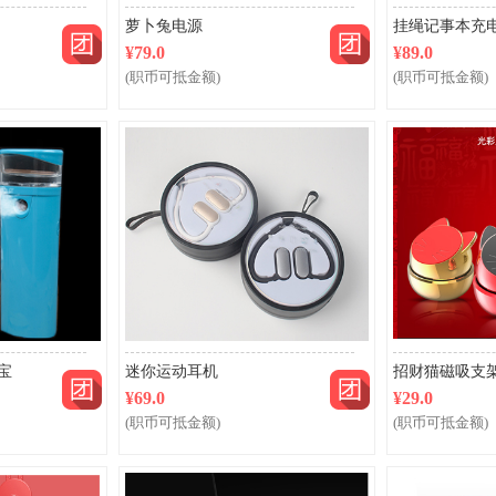
萝卜兔电源
挂绳记事本充
¥79.0
¥89.0
(职币可抵金额)
(职币可抵金额)
团购
团购
宝
迷你运动耳机
招财猫磁吸支
¥69.0
¥29.0
(职币可抵金额)
(职币可抵金额)