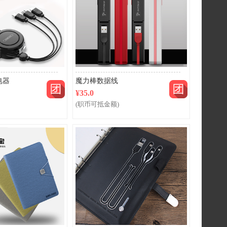
团购
团购
电器
魔力棒数据线
¥35.0
(职币可抵金额)
团购
团购