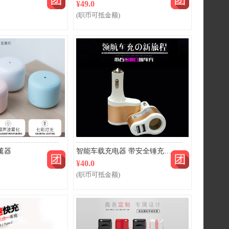
¥49.0
(职币可抵金额)
薰器
智能车载充电器 带安全锤充电器 CC05 金色
¥40.0
(职币可抵金额)