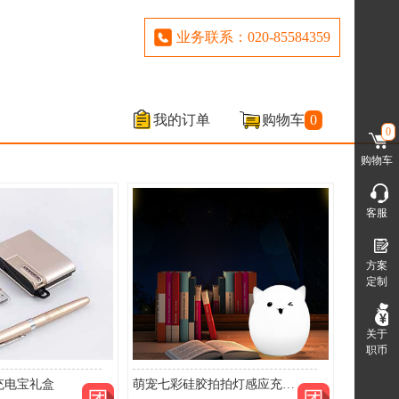
业务联系：020-85584359
我的订单
购物车
0
0
购物车
客服
方案
定制
关于
职币
充电宝礼盒
萌宠七彩硅胶拍拍灯感应充电LED灯