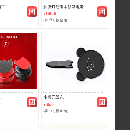
电宝
触摸灯记事本移动电源
¥148.0
(职币可抵金额)
团购
团购
架
小熊无线充
¥66.0
(职币可抵金额)