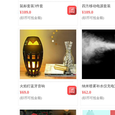
鼠标套装3件套
四方移动电源套装
¥109.0
¥109.0
(职币可抵金额)
(职币可抵金额)
团购
火焰灯蓝牙音响
纳米喷雾补水仪充电
¥69.0
¥62.0
(职币可抵金额)
(职币可抵金额)