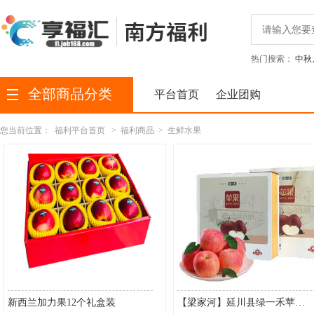
热门搜索：
中秋
全部商品分类
平台首页
企业团购
您当前位置：
福利平台首页
>
福利商品
>
生鲜水果
新西兰加力果12个礼盒装
【梁家河】延川县绿一禾苹果9枚盒装2750g （直径大于或等于85mm）